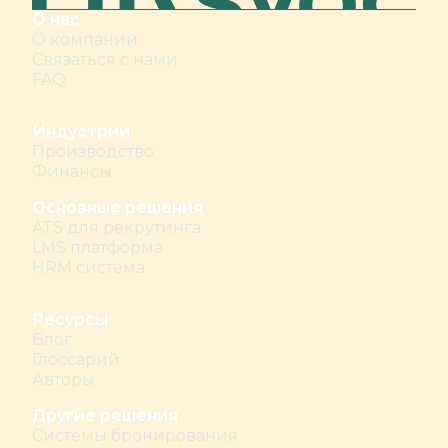
О нас
О компании
Связаться с нами
FAQ
Индустрии
Производство
Финансы
Основные решения
ATS для рекрутинга
LMS платформа
HRM система
Ресурсы
Блог
Глоссарий
Авторы
Другие решения
Системы бронирования