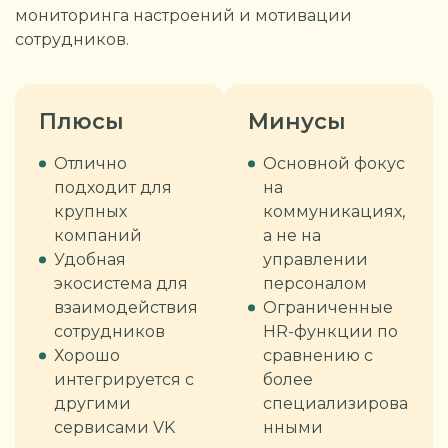
мониторинга настроений и мотивации
сотрудников.
Плюсы
Минусы
Отлично
Основной фокус
подходит для
на
крупных
коммуникациях,
компаний
а не на
Удобная
управлении
экосистема для
персоналом
взаимодействия
Ограниченные
сотрудников
HR-функции по
Хорошо
сравнению с
интегрируется с
более
другими
специализирова
сервисами VK
нными