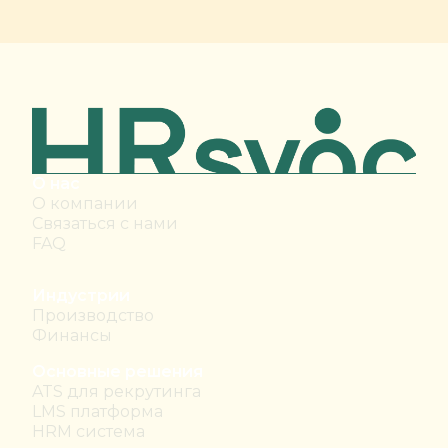
О нас
О компании
Связаться с нами
FAQ
Индустрии
Производство
Финансы
Основные решения
ATS для рекрутинга
LMS платформа
HRM система