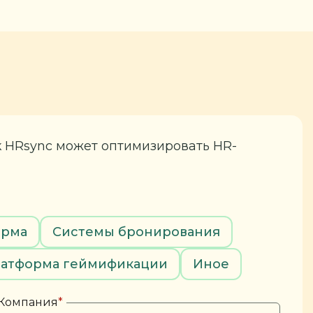
к HRsync может оптимизировать HR-
орма
Системы бронирования
атформа геймификации
Иное
Компания
*