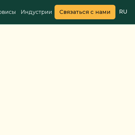
RU
рвисы
Индустрии
Связаться с нами