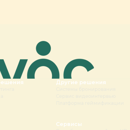
решения
Другие решения
утинга
Системы бронирования
ма
Сервис видеоинтервью
Платформа геймификации
Сервисы