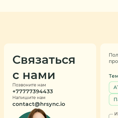
Пол
Связаться
про
с нами
Тем
Позвоните нам
A
+77777394433
Напишите нам
П
contact@hrsync.io
И