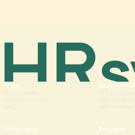
О нас
Основные 
О компании
ATS для рекр
Связаться с нами
LMS платфор
FAQ
HRM система
Индустрии
Ресурсы