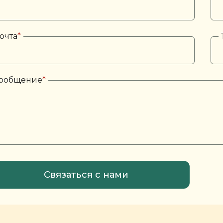
очта
*
ообщение
*