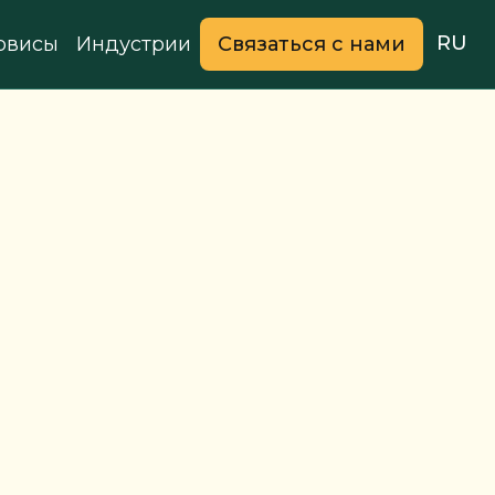
RU
рвисы
Индустрии
Связаться с нами