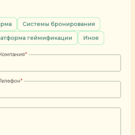
орма
Системы бронирования
атформа геймификации
Иное
Компания
*
Телефон
*