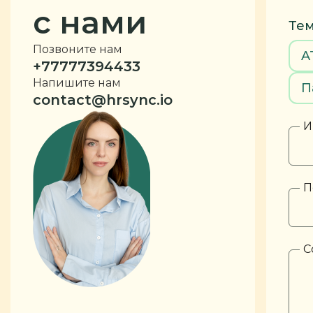
с нами
Тем
Позвоните нам
A
+77777394433
Напишите нам
П
contact@hrsync.io
И
П
С