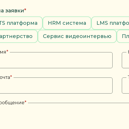
а заявки
*
TS платформа
HRM система
LMS платф
артнерство
Сервис видеоинтервью
Пл
мя
*
очта
*
ообщение
*