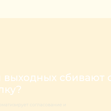
и выходных сбивают 
лку?
оматизирует согласование и