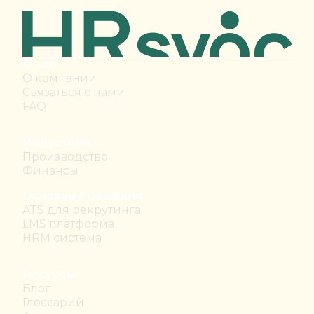
О нас
О компании
Связаться с нами
FAQ
Индустрии
Производство
Финансы
Основные решения
ATS для рекрутинга
LMS платформа
HRM система
Ресурсы
Блог
Глоссарий