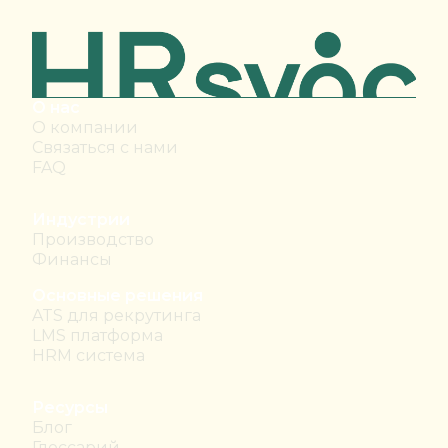
О нас
О компании
Связаться с нами
FAQ
Индустрии
Производство
Финансы
Основные решения
ATS для рекрутинга
LMS платформа
HRM система
Ресурсы
Блог
Глоссарий