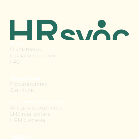
О нас
О компании
Связаться с нами
FAQ
Индустрии
Производство
Финансы
Основные решения
ATS для рекрутинга
LMS платформа
HRM система
Ресурсы