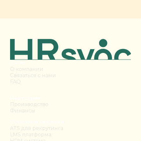
О нас
О компании
Связаться с нами
FAQ
Индустрии
Производство
Финансы
Основные решения
ATS для рекрутинга
LMS платформа
HRM система