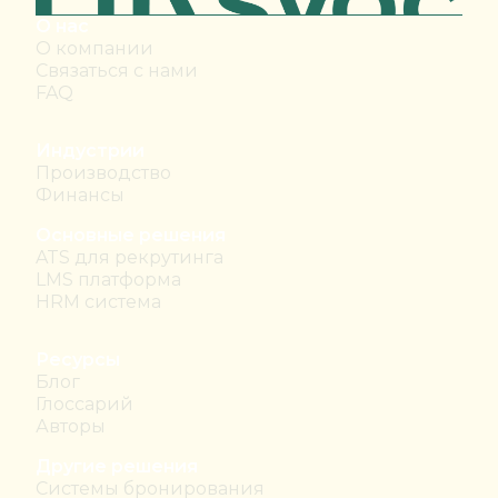
О нас
О компании
Связаться с нами
FAQ
Индустрии
Производство
Финансы
Основные решения
ATS для рекрутинга
LMS платформа
HRM система
Ресурсы
Блог
Глоссарий
Авторы
Другие решения
Системы бронирования