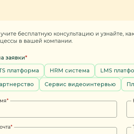
учите бесплатную консультацию и узнайте, ка
цессы в вашей компании.
а заявки
*
TS платформа
HRM система
LMS платф
артнерство
Сервис видеоинтервью
Пл
мя
*
очта
*