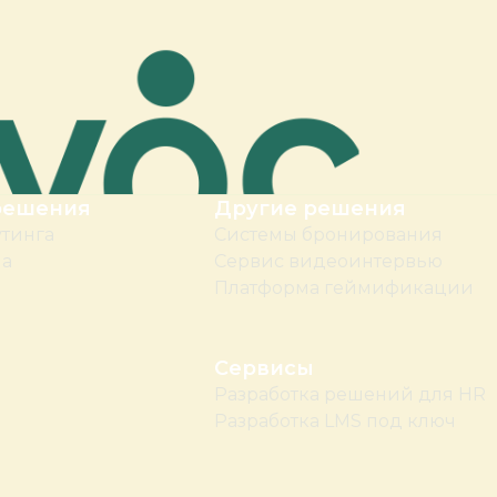
решения
Другие решения
утинга
Системы бронирования
ма
Сервис видеоинтервью
Платформа геймификации
Сервисы
Разработка решений для HR
Разработка LMS под ключ