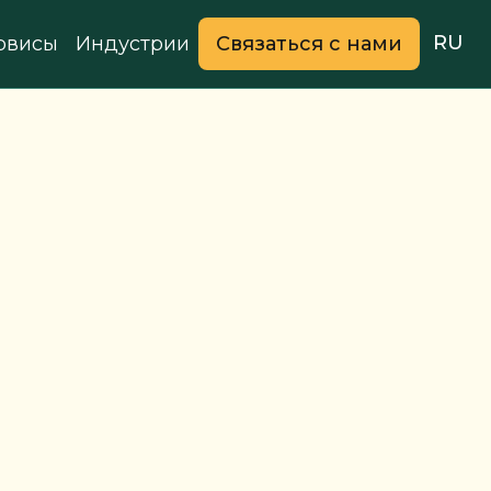
RU
рвисы
Индустрии
Связаться с нами