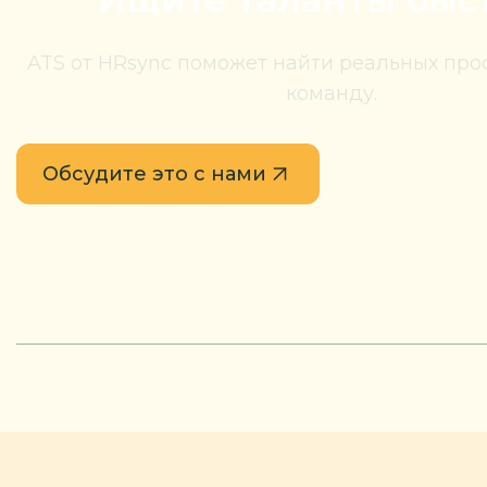
ATS от HRsync поможет найти реальных про
команду.
Обсудите это с нами