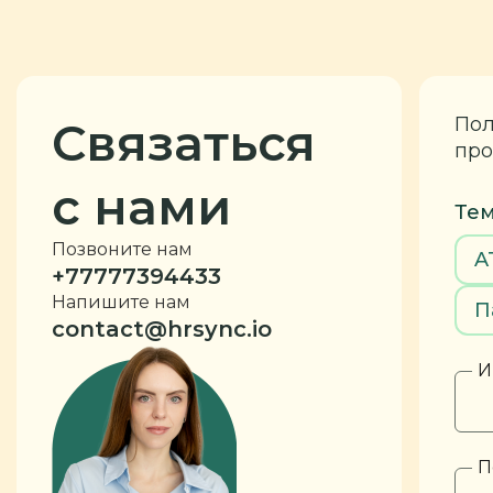
Пол
Связаться
про
с нами
Тем
Позвоните нам
A
+77777394433
Напишите нам
П
contact@hrsync.io
И
П