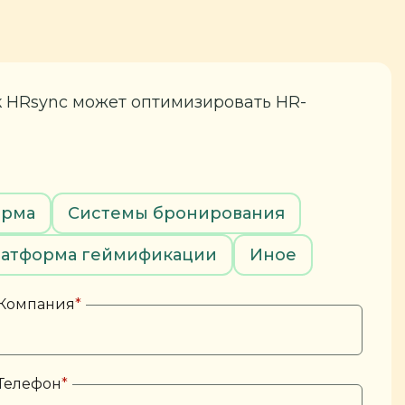
к HRsync может оптимизировать HR-
орма
Системы бронирования
атформа геймификации
Иное
Компания
*
Телефон
*