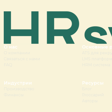
О нас
Основные 
О компании
ATS для рекр
Связаться с нами
LMS платфор
FAQ
HRM система
Индустрии
Ресурсы
Производство
Блог
Финансы
Глоссарий
Авторы