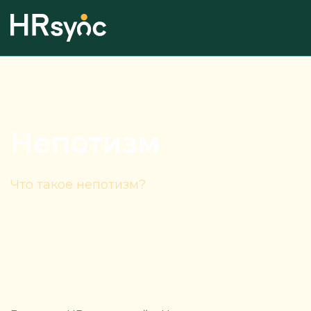
Непотизм
Что такое непотизм?