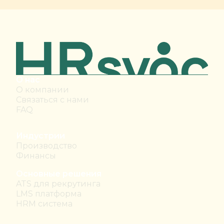
О нас
О компании
Связаться с нами
FAQ
Индустрии
Производство
Финансы
Основные решения
ATS для рекрутинга
LMS платформа
HRM система