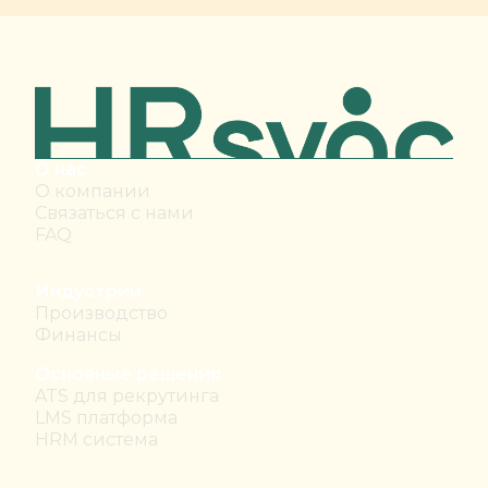
О нас
О компании
Связаться с нами
FAQ
Индустрии
Производство
Финансы
Основные решения
ATS для рекрутинга
LMS платформа
HRM система