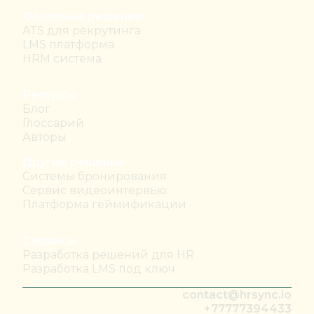
Основные решения
ATS для рекрутинга
LMS платформа
HRM система
Ресурсы
Блог
Глоссарий
Авторы
Другие решения
Системы бронирования
Сервис видеоинтервью
Платформа геймификации
Сервисы
Разработка решений для HR
Разработка LMS под ключ
contact@hrsync.io
+77777394433