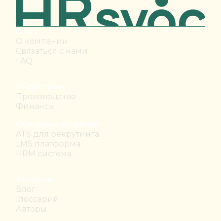
О нас
О компании
Связаться с нами
FAQ
Индустрии
Производство
Финансы
Основные решения
ATS для рекрутинга
LMS платформа
HRM система
Ресурсы
Блог
Глоссарий
Авторы