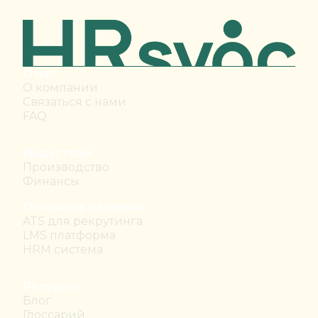
О нас
О компании
Связаться с нами
FAQ
Индустрии
Производство
Финансы
Основные решения
ATS для рекрутинга
LMS платформа
HRM система
Ресурсы
Блог
Глоссарий