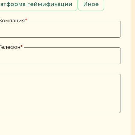
атформа геймификации
Иное
Компания
*
Телефон
*