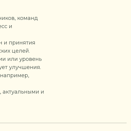
ников, команд
есс и
н и принятия
ких целей.
сии или уровень
ует улучшения.
(например,
, актуальными и