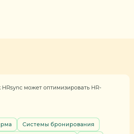
к HRsync может оптимизировать HR-
орма
Системы бронирования