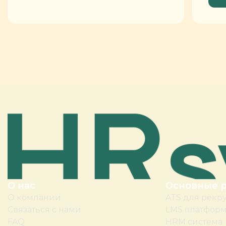
О нас
Основные 
О компании
ATS для рекр
Связаться с нами
LMS платфор
FAQ
HRM система