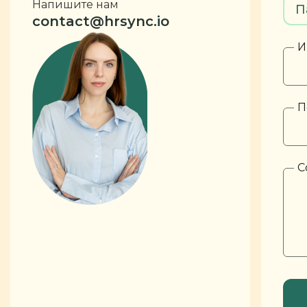
Напишите нам
П
contact@hrsync.io
И
П
С