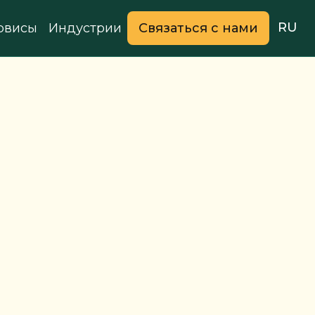
RU
рвисы
Индустрии
Связаться с нами