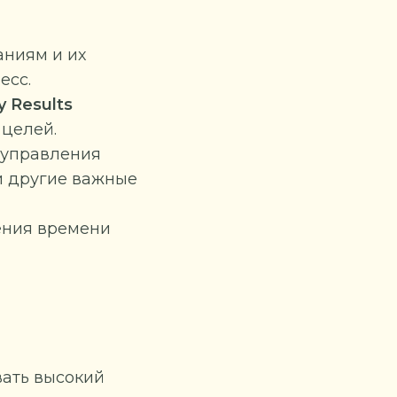
аниям и их
есс.
y Results
 целей.
 управления
и другие важные
ения времени
вать высокий