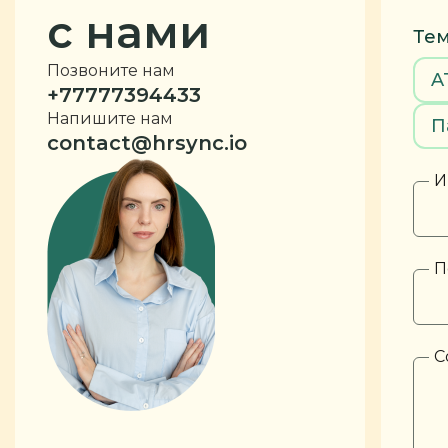
с нами
Тем
Позвоните нам
A
+77777394433
Напишите нам
П
contact@hrsync.io
И
П
С