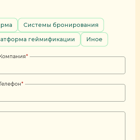
орма
Системы бронирования
атформа геймификации
Иное
Компания
*
Телефон
*