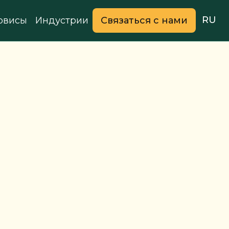
RU
рвисы
Индустрии
Связаться с нами