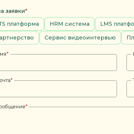
а заявки
*
TS платформа
HRM система
LMS платф
артнерство
Сервис видеоинтервью
Пл
мя
*
очта
*
ообщение
*