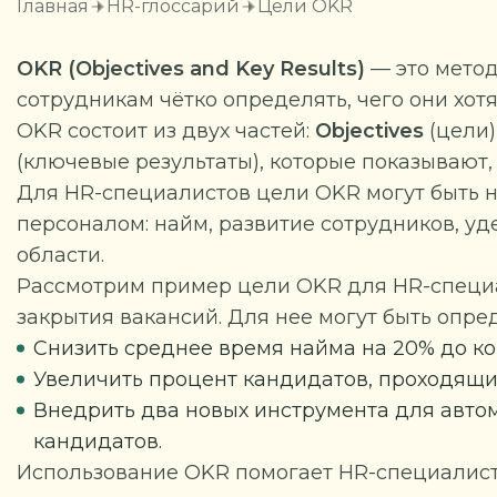
Главная
HR-глоссарий
Цели OKR
OKR (Objectives and Key Results)
— это метод
сотрудникам чётко определять, чего они хотя
OKR состоит из двух частей:
Objectives
(цели)
(ключевые результаты), которые показывают, 
Для HR-специалистов цели OKR могут быть 
персоналом: найм, развитие сотрудников, у
области.
Рассмотрим пример цели OKR для HR-специа
закрытия вакансий.
Для нее могут быть опр
Снизить среднее время найма на 20% до ко
Увеличить процент кандидатов, проходящих
Внедрить два новых инструмента для авто
кандидатов.
Использование OKR помогает HR-специалиста