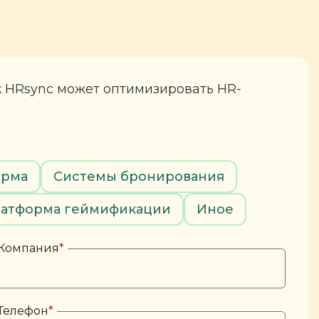
к HRsync может оптимизировать HR-
орма
Системы бронирования
атформа геймификации
Иное
Компания
*
Телефон
*