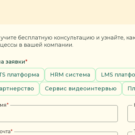
учите бесплатную консультацию и узнайте, ка
цессы в вашей компании.
а заявки
*
TS платформа
HRM система
LMS платф
артнерство
Сервис видеоинтервью
Пл
мя
*
очта
*