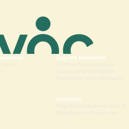
решения
Другие решения
утинга
Системы бронирования
ма
Сервис видеоинтервью
Платформа геймификации
Сервисы
Разработка решений для HR
Разработка LMS под ключ