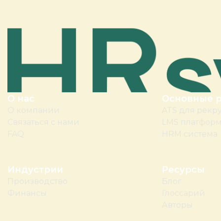
О нас
Основные 
О компании
ATS для рекр
Связаться с нами
LMS платфор
FAQ
HRM система
Индустрии
Ресурсы
Производство
Блог
Финансы
Глоссарий
Авторы