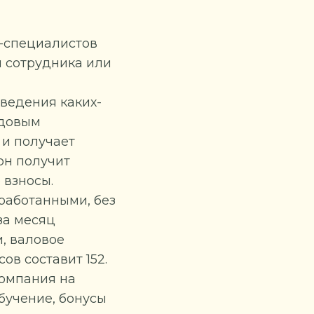
R-специалистов
ы сотрудника или
ведения каких-
удовым
 и получает
он получит
 взносы.
тработанными, без
за месяц
и, валовое
ов составит 152.
компания на
обучение, бонусы