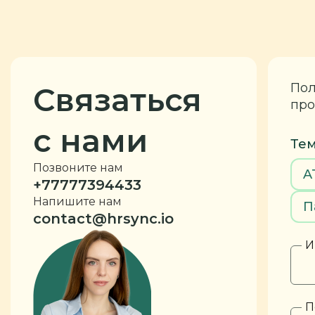
Пол
Связаться
про
с нами
Тем
Позвоните нам
A
+77777394433
Напишите нам
П
contact@hrsync.io
И
П