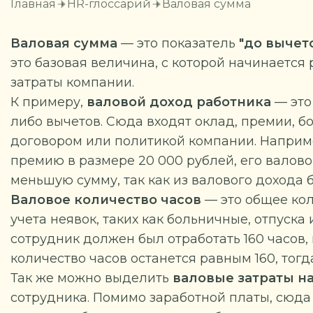
Главная
HR-глоссарий
Валовая сумма
Валовая сумма
— это показатель
"до вычет
это базовая величина, с которой начинается
затраты компании.
К примеру,
валовой доход работника
— это
либо вычетов. Сюда входят оклад, премии, 
договором или политикой компании. Наприме
премию в размере 20 000 рублей, его валовой
меньшую сумму, так как из валового дохода 
Валовое количество часов
— это общее кол
учета неявок, таких как больничные, отпуск
сотрудник должен был отработать 160 часов, н
количество часов останется равным 160, тогд
Так же можно выделить
валовые затраты н
сотрудника. Помимо заработной платы, сюда 