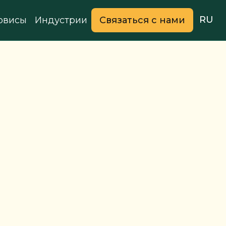
RU
рвисы
Индустрии
Связаться с нами