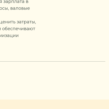
я зарплата в
носы, валовые
ценить затраты,
и обеспечивают
имизации