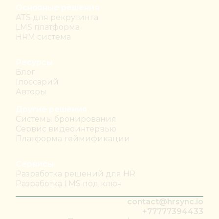
Основные решения
ATS для рекрутинга
LMS платформа
HRM система
Ресурсы
Блог
Глоссарий
Авторы
Другие решения
Системы бронирования
Сервис видеоинтервью
Платформа геймификации
Сервисы
Разработка решений для HR
Разработка LMS под ключ
contact@hrsync.io
+77777394433