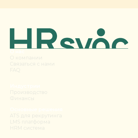
О нас
О компании
Связаться с нами
FAQ
Индустрии
Производство
Финансы
Основные решения
ATS для рекрутинга
LMS платформа
HRM система