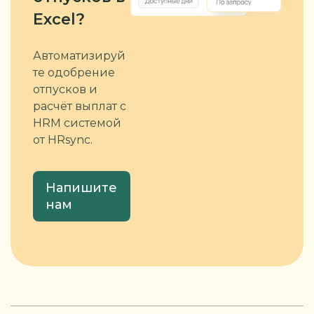
Excel?
Автоматизируй
те одобрение
отпусков и
расчёт выплат с
HRM системой
от HRsync.
Напишите
нам